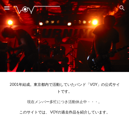
Skip to main content
Skip to navigation
2001年結成。東京都内で活動していたバンド「VOY」の
公式サイ
トです。
現在
メンバー多忙につき活動休止中・・・。
このサイトでは、
VOYの過去作品を紹介しています。