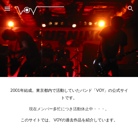
Skip to main content
Skip to navigation
2001年結成。東京都内で活動していたバンド「VOY」の
公式サイ
トです。
現在
メンバー多忙につき活動休止中・・・。
このサイトでは、
VOYの過去作品を紹介しています。